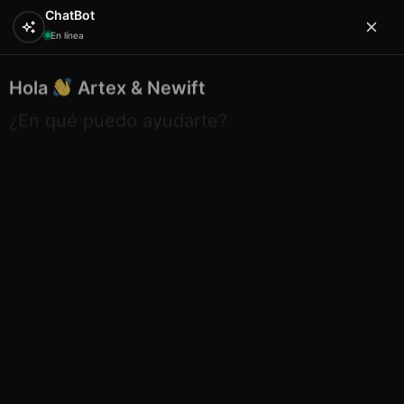
ChatBot
En línea
Hola
Artex & Newift
0
¿En qué puedo ayudarte?
Inicio
CAPULINA
sombreros y gorras
infantiles
Gorra Infantil Unicornio
Gorra Infantil Unicornio