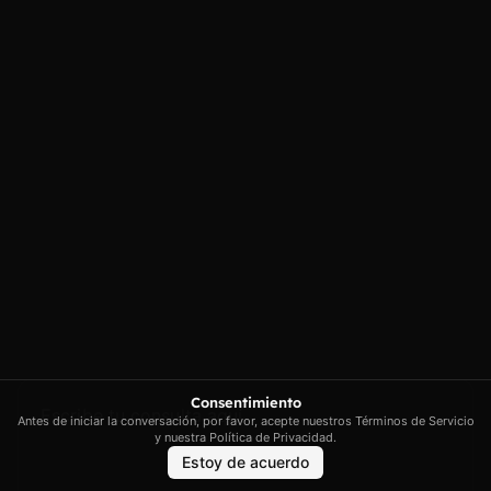
Carrer Conradors, 10A, 07141
Aviso legal
Poligono Industrial de Marratxi,
Política de
privacidad
Illes Balears
Política de cookies
contacto@artextrading.com
Condiciones de
Horario de
Compra
contacto:
Mapa del sitio
Lunes a Jueves de
8h a 16h
Viernes de 8h a
13h
Síguenos
Consentimiento
Antes de iniciar la conversación, por favor, acepte nuestros Términos de Servicio
y nuestra Política de Privacidad.
Estoy de acuerdo