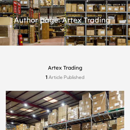
ChatBot
En línea
Author page: Artex Trading
Hola
Artex & Newift
Artex Trading
1
Article Published