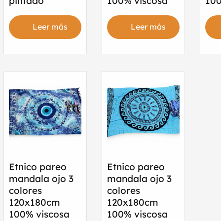
pintado
100% viscosa
100
Leer más
Leer más
Etnico pareo
Etnico pareo
mandala ojo 3
mandala ojo 3
colores
colores
120x180cm
120x180cm
100% viscosa
100% viscosa