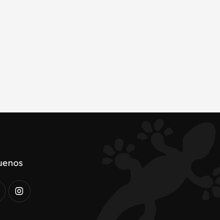
uenos