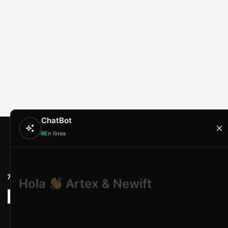
ChatBot
En línea
Contacto
Hola
Artex & Newift
Carrer Conradors, 
¿En qué puedo ayudarte?
Poligono Industrial 
Illes Balears