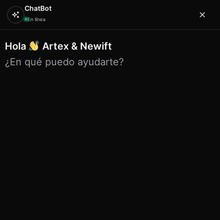
ChatBot
En línea
bolsas playa
Hola
Artex & Newift
bolsas playa
¿En qué puedo ayudarte?
Mostrando los 59 resultados