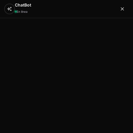
ChatBot
En línea
0
Hola
Artex & Newift
Inicio
HUCA BEACH
abanicos
Abanico 702 mallorca
23 cm
Abanico 702 mallorca 23 cm