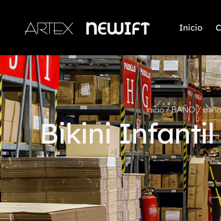
Inicio
C
Inicio
BAÑO
baño
Bikini Infanti