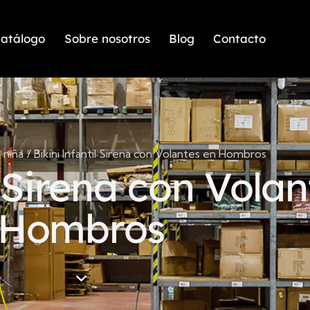
atálogo
Sobre nosotros
Blog
Contacto
 niña
Bikini Infantil Sirena con Volantes en Hombros
l Sirena con Vola
Hombros