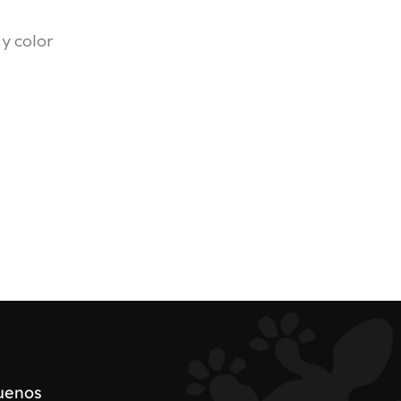
 y color
uenos