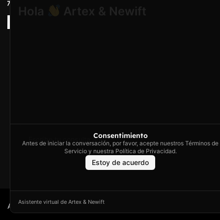
Hola
Artex & Newift
Carrer Conradors, 
¿En qué puedo ayudarte?
Poligono Industrial 
Illes Balears
contacto@artextr
Horario de con
Lunes a Jueves
16h
Consentimiento
Viernes de 8h a
Antes de iniciar la conversación, por favor, acepte nuestros Términos de
Servicio y nuestra Política de Privacidad.
Estoy de acuerdo
Asistente virtual de Artex & Newift
Artex © 2026. Todos los derechos reservados.