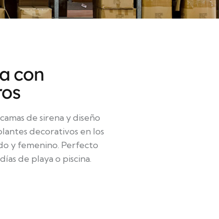
na con
ros
scamas de sirena y diseño
olantes decorativos en los
do y femenino. Perfecto
días de playa o piscina.