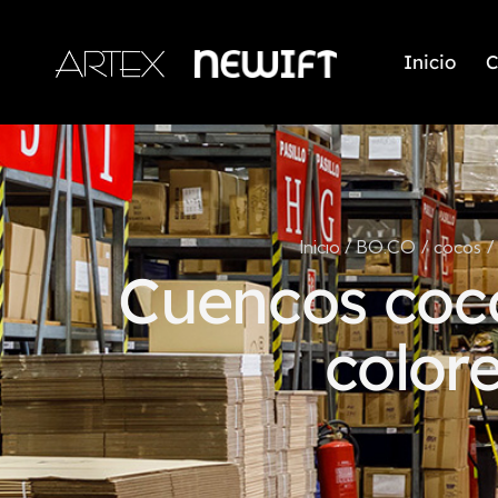
Inicio
C
Inicio
BO.CO
cocos
Cuencos coc
colore