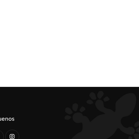
uenos