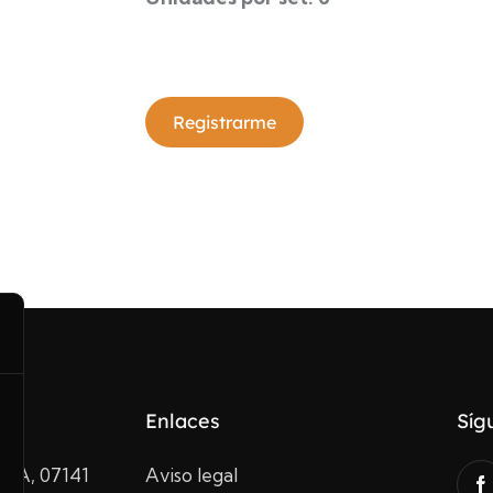
Registrarme
Enlaces
Síg
10A, 07141
Aviso legal