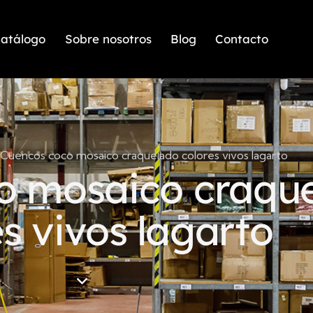
atálogo
Sobre nosotros
Blog
Contacto
Cuencos coco mosaico craquelado colores vivos lagarto
o mosaico craqu
s vivos lagarto