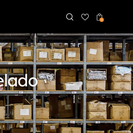
0
elado