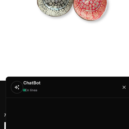
ChatBot
En línea
Contacto
Hola
Artex & Newift
Carrer Conradors, 
¿En qué puedo ayudarte?