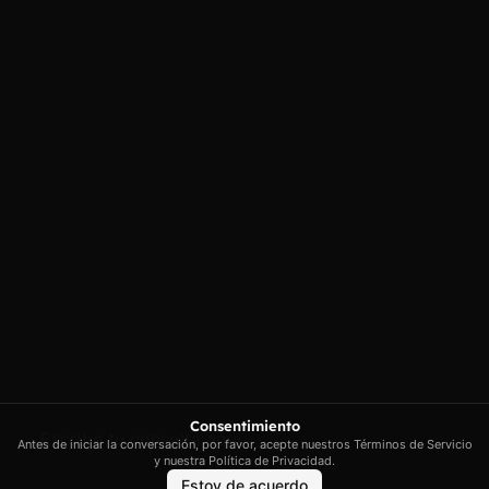
Carrer Conradors, 10A, 07141
Aviso legal
Poligono Industrial de Marratxi,
Política de
privacidad
Illes Balears
Política de cookies
contacto@artextrading.com
Condiciones de
Horario de
Compra
contacto:
Mapa del sitio
Lunes a Jueves de
8h a 16h
Viernes de 8h a
13h
Síguenos
Consentimiento
Antes de iniciar la conversación, por favor, acepte nuestros Términos de Servicio
y nuestra Política de Privacidad.
Estoy de acuerdo