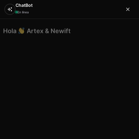
ChatBot
En línea
Hola
Artex & Newift
0
¿En qué puedo ayudarte?
Inicio
BO.CO
cocos
Cuencos coco flor central
mosaico colores diversos
Cuencos coco flor central
mosaico colores diversos