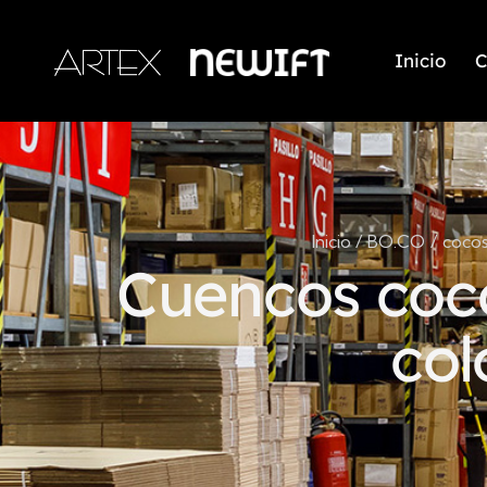
Inicio
C
Inicio
BO.CO
coco
Cuencos coco
col