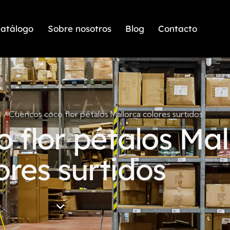
atálogo
Sobre nosotros
Blog
Contacto
s
Cuencos coco flor pétalos Mallorca colores surtidos
 flor pétalos Mal
ores surtidos