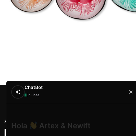
ChatBot
En línea
Contacto
Hola
Artex & Newift
Carrer Conradors, 
¿En qué puedo ayudarte?