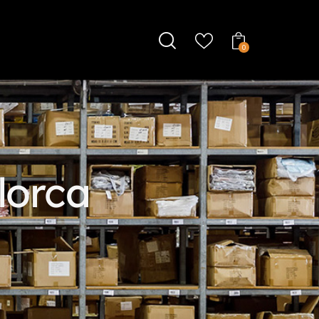
0
lorca