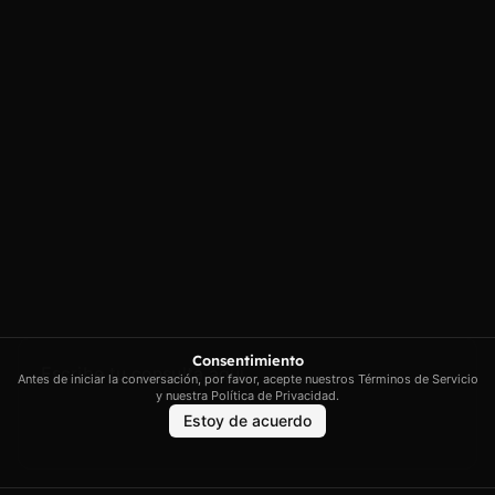
privacidad
Illes Balears
Política de cookies
contacto@artextrading.com
Condiciones de
Horario de
Compra
contacto:
Mapa del sitio
Lunes a Jueves de
8h a 16h
Viernes de 8h a
13h
Síguenos
Consentimiento
Antes de iniciar la conversación, por favor, acepte nuestros Términos de Servicio
y nuestra Política de Privacidad.
Estoy de acuerdo