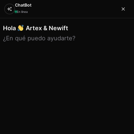
ChatBot
En línea
Hola
Artex & Newift
0
¿En qué puedo ayudarte?
Inicio
BO.CO
cocos
Cuencos de coco con óvalos
concéntricos
Cuencos de coco con óvalos
concéntricos