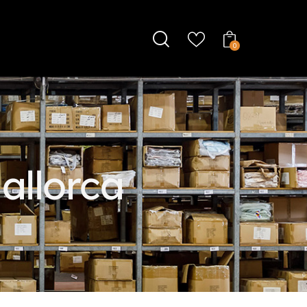
0
allorca