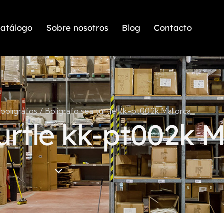
atálogo
Sobre nosotros
Blog
Contacto
boligrafos
Bolígrafo sea turtle kk-pt002k Mallorca
urtle kk-pt002k M