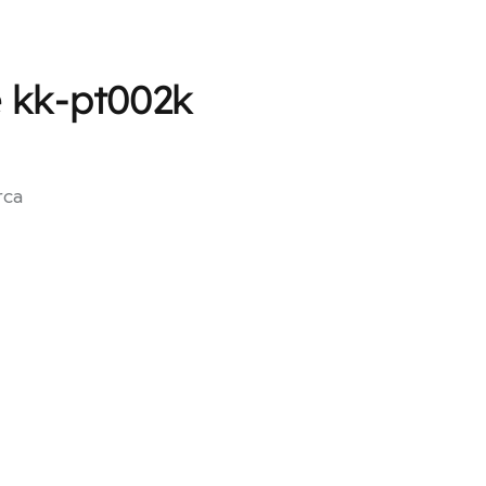
e kk-pt002k
rca