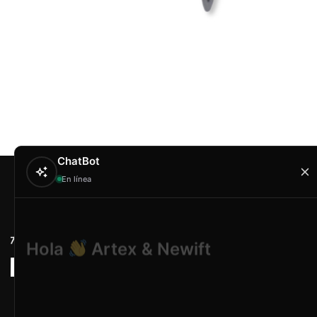
ChatBot
En línea
Contacto
Hola
Artex & Newift
Carrer Conradors, 
¿En qué puedo ayudarte?
Poligono Industrial 
Illes Balears