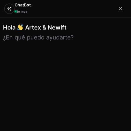
ChatBot
En línea
Hola
Artex & Newift
0
¿En qué puedo ayudarte?
Inicio
PAPELERIA
bolsas plastico
Bolsas de plástico
con asas 35×50 cm
Bolsas de plástico con asas 35×50
cm