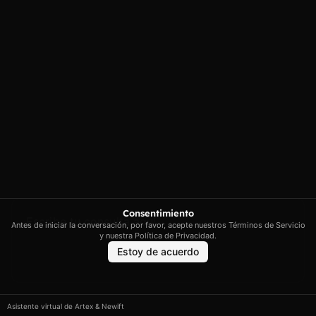
Política de cookies
contacto@artextrading.com
Condiciones de
Horario de
Compra
contacto:
Mapa del sitio
Lunes a Jueves de
8h a 16h
Viernes de 8h a
13h
Síguenos
Consentimiento
Antes de iniciar la conversación, por favor, acepte nuestros Términos de Servicio
y nuestra Política de Privacidad.
Estoy de acuerdo
Artex © 2026. Todos los derechos reservados.
Asistente virtual de Artex & Newift