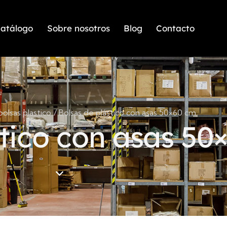
atálogo
Sobre nosotros
Blog
Contacto
bolsas plastico
Bolsas de plástico con asas 50×60 cm
stico con asas 50