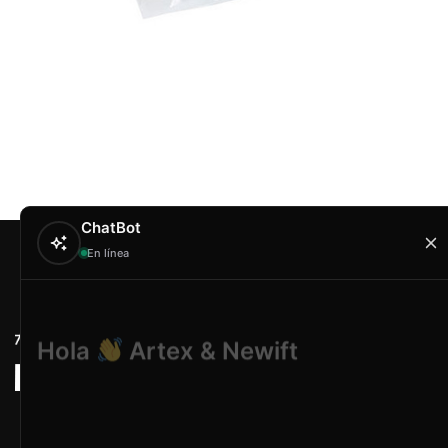
ChatBot
En línea
Contacto
Hola
Artex & Newift
Carrer Conradors, 
¿En qué puedo ayudarte?
Poligono Industrial 
Illes Balears