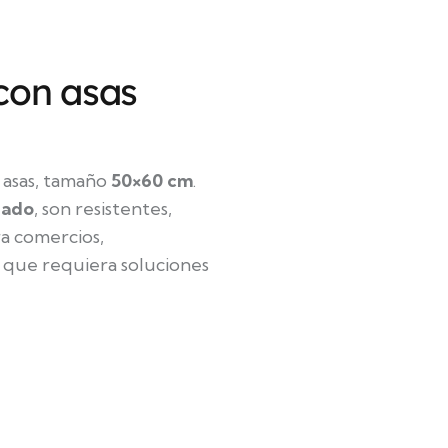
 con asas
 asas, tamaño
50×60 cm
.
lado
, son resistentes,
ra comercios,
 que requiera soluciones