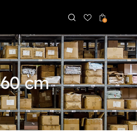
0
×60 cm