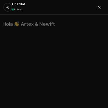
ChatBot
En línea
Hola
Artex & Newift
0
¿En qué puedo ayudarte?
Inicio
SOUVENIRS
ceramica
Bowl mini 7.5cm
ceramica mallorca
Bowl mini 7.5cm ceramica
mallorca