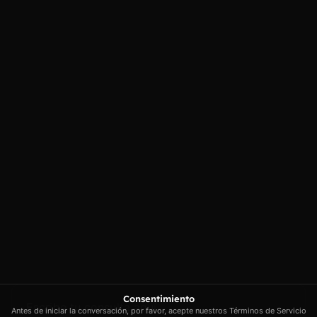
Contacto
Enlaces
Carrer Conradors, 10A, 07141
Aviso legal
Poligono Industrial de Marratxi,
Política de
privacidad
Illes Balears
Política de cookies
contacto@artextrading.com
Condiciones de
Horario de
Compra
contacto:
Mapa del sitio
Lunes a Jueves de
8h a 16h
Viernes de 8h a
13h
Síguenos
Consentimiento
Antes de iniciar la conversación, por favor, acepte nuestros Términos de Servicio