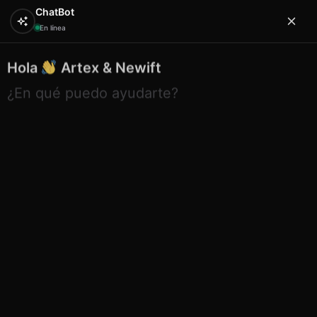
ChatBot
En línea
Hola
Artex & Newift
0
¿En qué puedo ayudarte?
Inicio
CAPULINA
sombreros y gorras
infantiles
Gorra infantil Mallorca colores pastel
Gorra infantil Mallorca colores
pastel