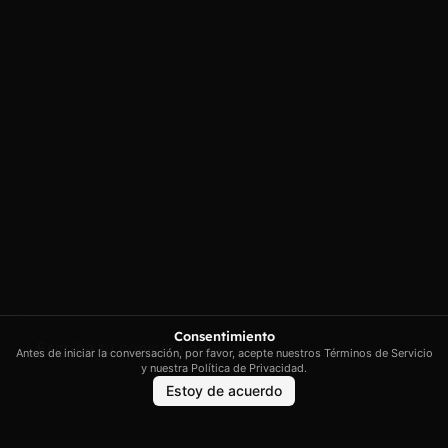
Poligono Industrial de Marratxi,
Política de
privacidad
Illes Balears
Política de cookies
contacto@artextrading.com
Condiciones de
Horario de
Compra
contacto:
Mapa del sitio
Lunes a Jueves de
8h a 16h
Viernes de 8h a
13h
Síguenos
Consentimiento
Antes de iniciar la conversación, por favor, acepte nuestros Términos de Servicio
y nuestra Política de Privacidad.
Estoy de acuerdo