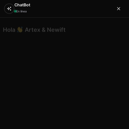
ChatBot
En línea
Hola
Artex & Newift
0
¿En qué puedo ayudarte?
Inicio
CAPULINA
gorras y viseras
Gorras Mallorca
Playa Trademark
Gorras Mallorca Playa Trademark