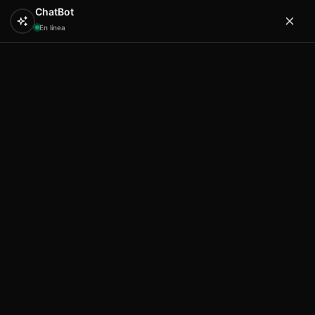
ChatBot
En línea
0
Hola
Artex & Newift
Inicio
SOUVENIRS
cristal
Chupito bikini lizw Ibiza
Chupito bikini lizw Ibiza