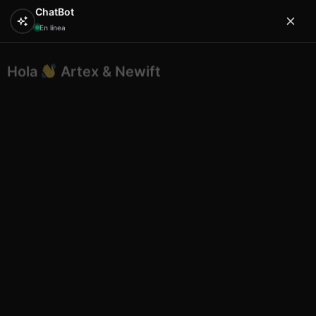
ChatBot
En línea
Hola
Artex & Newift
0
¿En qué puedo ayudarte?
Inicio
SOUVENIRS
cristal
Chupito bikini Mallorca
mosaico rojo
Chupito bikini Mallorca mosaico
rojo