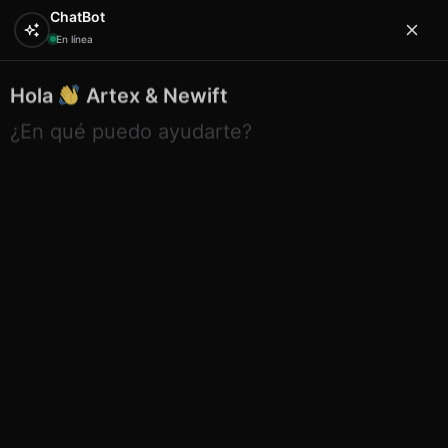
ChatBot
En línea
Hola
Artex & Newift
0
¿En qué puedo ayudarte?
Inicio
CUIDADO Y BELLEZA
manicura
Cortaúñas
Pie Mallorca
Cortaúñas Pie Mallorca