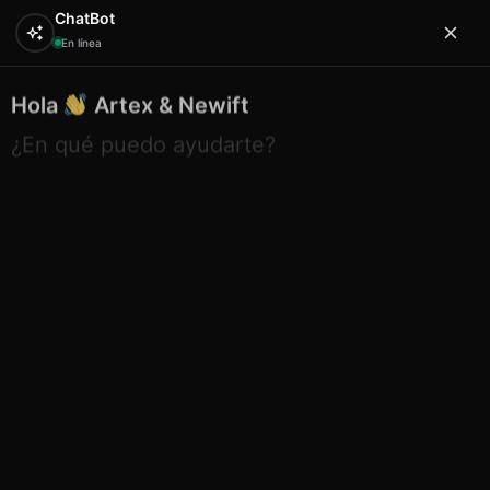
ChatBot
En línea
Hola
Artex & Newift
0
¿En qué puedo ayudarte?
Inicio
PERSONALIZADOS / ESPECIALES
Etnico
abanico 21 cm desing 4 menorca
Etnico abanico 21 cm desing 4
menorca