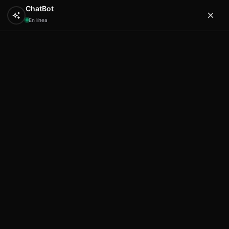
ChatBot
En línea
0
Hola
Artex & Newift
Inicio
Varios
Etnico anklet fimo design 16
Etnico anklet fimo design 16
Etnico anklet fimo design 16
Etnico anklet fimo design 16