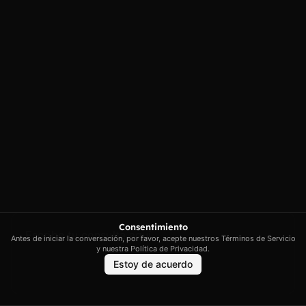
Política de
privacidad
Illes Balears
Política de cookies
contacto@artextrading.com
Condiciones de
Horario de
Compra
contacto:
Mapa del sitio
Lunes a Jueves de
8h a 16h
Viernes de 8h a
13h
Síguenos
Consentimiento
Antes de iniciar la conversación, por favor, acepte nuestros Términos de Servicio
y nuestra Política de Privacidad.
Estoy de acuerdo