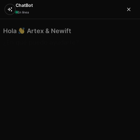
ChatBot
En línea
Hola
Artex & Newift
0
¿En qué puedo ayudarte?
Inicio
ETNICO
atrapasueños
Etnico atrapasueño 9
cm round color 1 rainbow
Etnico atrapasueño 9 cm round
color 1 rainbow