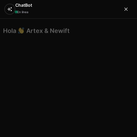
ChatBot
En línea
Hola
Artex & Newift
0
¿En qué puedo ayudarte?
Inicio
ETNICO
atrapasueños
Atrapasueños
mandala azul 12 cm
Atrapasueños mandala azul 12
cm