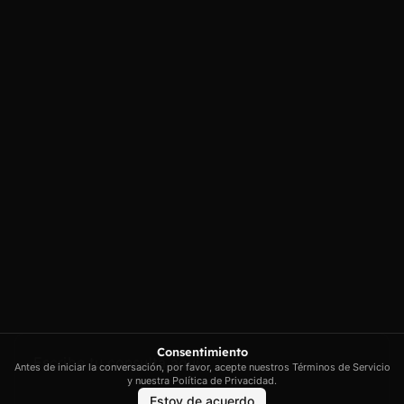
Carrer Conradors, 10A, 07141
Aviso legal
Poligono Industrial de Marratxi,
Política de
privacidad
Illes Balears
Política de cookies
contacto@artextrading.com
Condiciones de
Horario de
Compra
contacto:
Mapa del sitio
Lunes a Jueves de
8h a 16h
Viernes de 8h a
13h
Síguenos
Consentimiento
Antes de iniciar la conversación, por favor, acepte nuestros Términos de Servicio
y nuestra Política de Privacidad.
Estoy de acuerdo