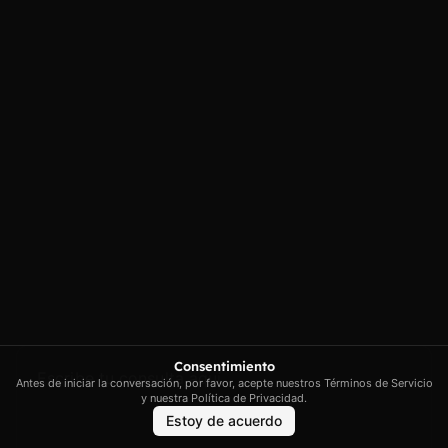
Carrer Conradors, 10A, 07141
Aviso legal
Poligono Industrial de Marratxi,
Política de
privacidad
Illes Balears
Política de cookies
contacto@artextrading.com
Condiciones de
Horario de
Compra
contacto:
Mapa del sitio
Lunes a Jueves de
8h a 16h
Viernes de 8h a
13h
Síguenos
Consentimiento
Antes de iniciar la conversación, por favor, acepte nuestros Términos de Servicio
y nuestra Política de Privacidad.
Estoy de acuerdo