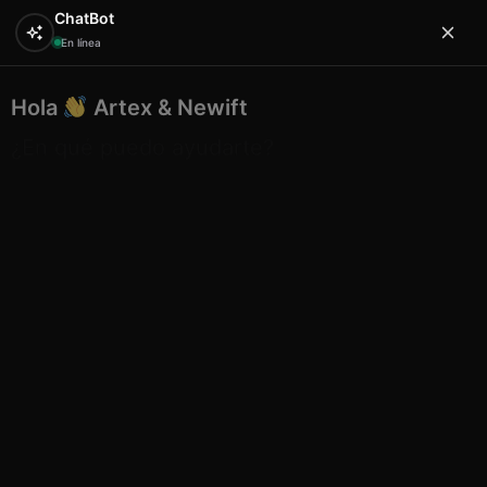
ChatBot
En línea
Hola
Artex & Newift
0
¿En qué puedo ayudarte?
Inicio
ETNICO
atrapasueños
Atrapasueños rosa
claro con plumas blancas 6 cm
Atrapasueños rosa claro con
plumas blancas 6 cm