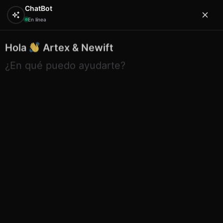
ChatBot
En línea
Hola
Artex & Newift
0
¿En qué puedo ayudarte?
Inicio
ETNICO
atrapasueños
Atrapasueños blanco
con estrella turquesa 9 cm
Atrapasueños blanco con estrella
turquesa 9 cm