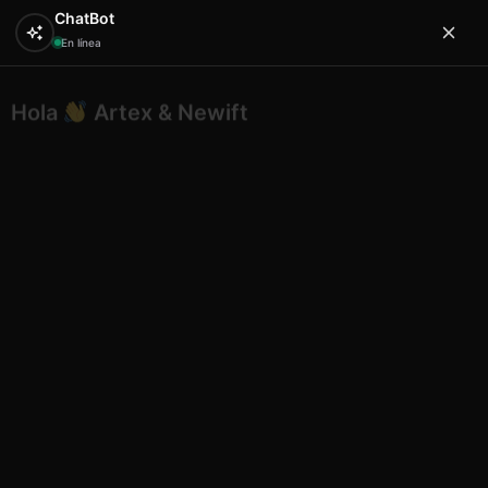
ChatBot
En línea
Hola
Artex & Newift
0
¿En qué puedo ayudarte?
Inicio
ETNICO
bowls bamboo
Etnico bowl bambu
car 18 flor oro 12 cm
Etnico bowl bambu car 18 flor oro
12 cm