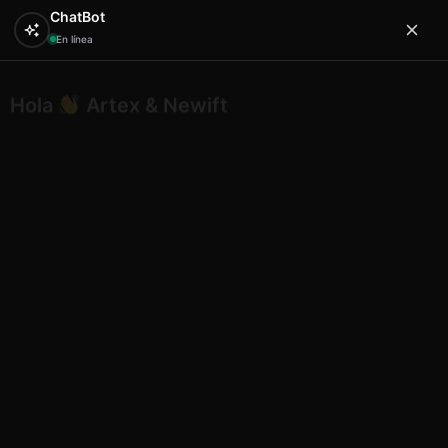
ChatBot
En línea
Hola
Artex & Newift
0
Inicio
ETNICO
bowls bamboo
Etnico bowl bambu
car 18 flor oro 15 cm
Etnico bowl bambu car 18 flor oro
15 cm