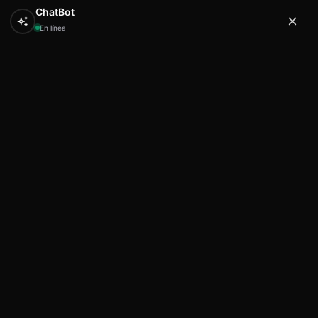
ChatBot
En línea
0
Hola
Artex & Newift
Inicio
ETNICO
bowls bamboo
Etnico bowl bambu
car 7 corazones 15 cm
Etnico bowl bambu car 7
corazones 15 cm