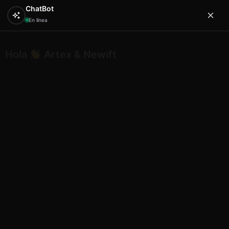
ChatBot
En línea
Hola
Artex & Newift
0
Inicio
ETNICO
conchas
Etnico caracola natural eg
photo6
Etnico caracola natural eg
photo6