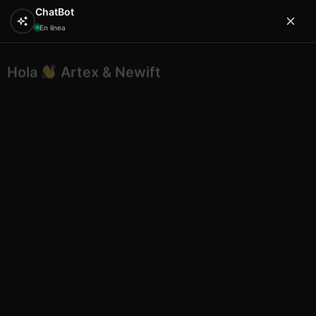
ChatBot
En línea
Hola
Artex & Newift
0
¿En qué puedo ayudarte?
Inicio
ETNICO
conchas
Etnico caracola natural eg13
Etnico caracola natural eg13