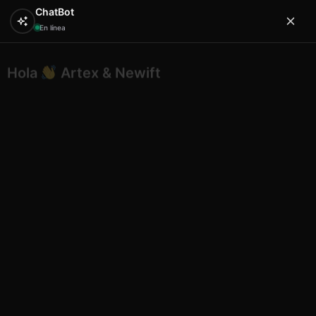
ChatBot
En línea
Hola
Artex & Newift
0
¿En qué puedo ayudarte?
Inicio
ETNICO
conchas
Etnico Concha tallada
mallorca eg 14
Etnico Concha tallada mallorca
eg 14