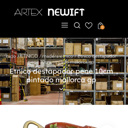
ChatBot
En línea
0
Hola
Artex & Newift
Inicio
ETNICO
madera etnico
Etnico destapador
pene 10cm pintado mallorca gp
Etnico destapador pene 10cm
pintado mallorca gp