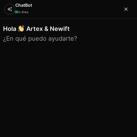
ChatBot
En línea
Hola
Artex & Newift
0
¿En qué puedo ayudarte?
Inicio
ETNICO
instrumentos
Etnico flauta silbido
pintado karunia n2 16 cm
Etnico flauta silbido pintado
karunia n2 16 cm