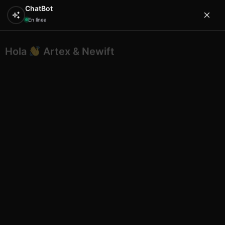
ChatBot
En línea
Hola
Artex & Newift
0
¿En qué puedo ayudarte?
Inicio
SOUVENIRS
imanes
Etnico iman piedra
lagarto colores formentera
Etnico iman piedra lagarto
colores formentera