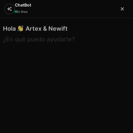
ChatBot
En línea
Hola
Artex & Newift
0
¿En qué puedo ayudarte?
Inicio
SOUVENIRS
imanes
Etnico iman piedra
lagartos colores mallorca
Etnico iman piedra lagartos
colores mallorca