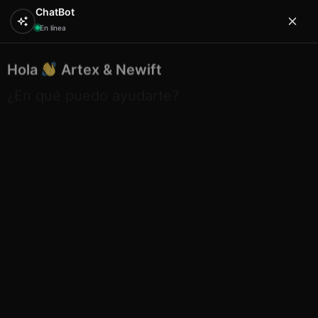
ChatBot
En línea
Hola
Artex & Newift
0
¿En qué puedo ayudarte?
Inicio
SOUVENIRS
imanes
Etnico iman piedra
tortugas ibiza
Etnico iman piedra tortugas ibiza