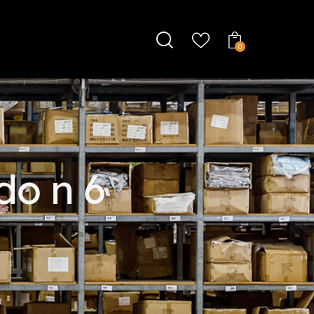
0
do n 6