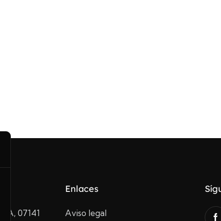
Enlaces
Síg
10A, 07141
Aviso legal