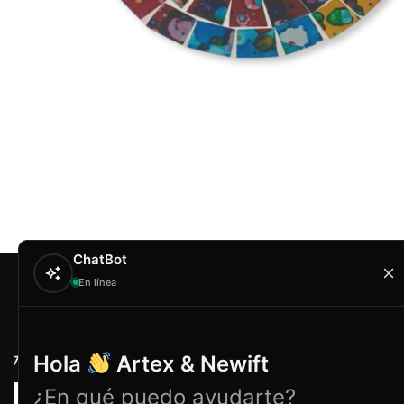
ChatBot
En línea
Contacto
Hola
Artex & Newift
Carrer Conradors, 
¿En qué puedo ayudarte?