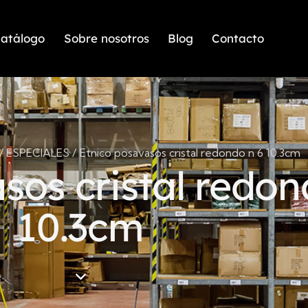
atálogo
Sobre nosotros
Blog
Contacto
 ESPECIALES
Etnico posavasos cristal redondo n 6 10.3cm
sos cristal redon
10.3cm