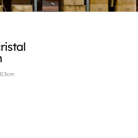
istal
m
10.3cm