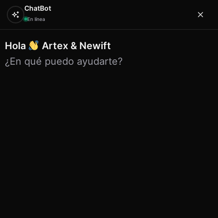
ChatBot
En línea
Hola
Artex & Newift
0
¿En qué puedo ayudarte?
Inicio
ETNICO
bisuteria etnico
Etnico pulsera nat
conchas 23-24
Etnico pulsera nat conchas 23-24