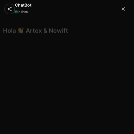
ChatBot
En línea
Hola
Artex & Newift
0
¿En qué puedo ayudarte?
Inicio
ETNICO
bisuteria etnico
Etnico pulsera
tobillera caracola color 6
Etnico pulsera tobillera caracola
color 6