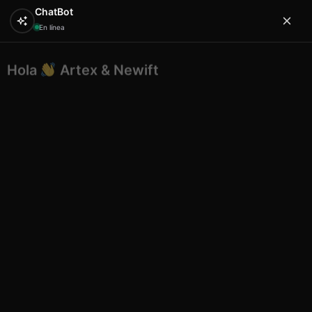
ChatBot
En línea
Hola
Artex & Newift
0
¿En qué puedo ayudarte?
Inicio
ETNICO
bisuteria etnico
Etnico pulsera
tobillera corazón color 9
Etnico pulsera tobillera corazón
color 9