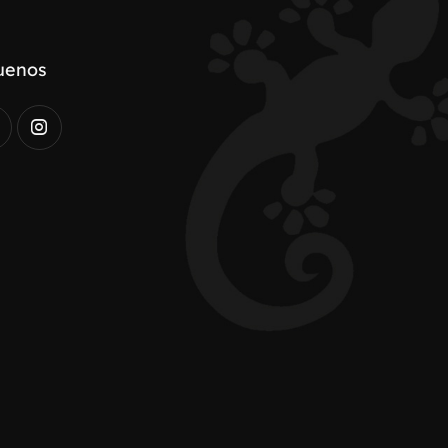
uenos