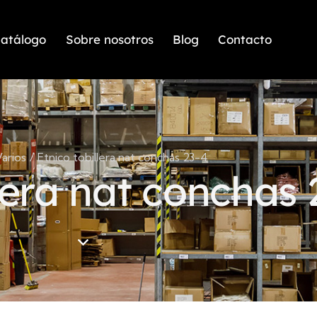
atálogo
Sobre nosotros
Blog
Contacto
arios
Etnico tobillera nat conchas 23-4
lera nat conchas 