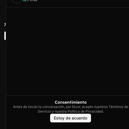
En línea
Contacto
Hola
Artex & Newift
Carrer Conradors, 
¿En qué puedo ayudarte?
Poligono Industrial 
Illes Balears
contacto@artextr
Horario de con
Lunes a Jueves
16h
Consentimiento
Viernes de 8h a
Antes de iniciar la conversación, por favor, acepte nuestros Términos de
Servicio y nuestra Política de Privacidad.
Estoy de acuerdo