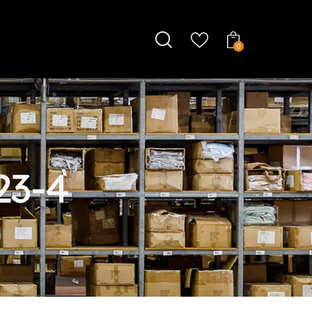
0
23-4