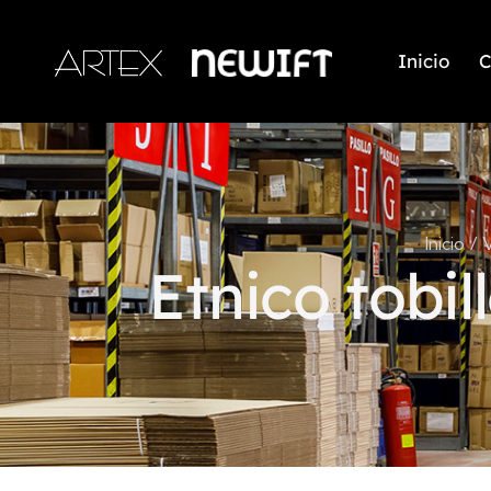
Inicio
C
Inicio
V
Etnico tobil