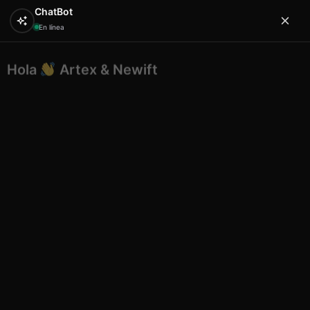
ChatBot
En línea
Hola
Artex & Newift
0
¿En qué puedo ayudarte?
Inicio
PERSONALIZADOS / ESPECIALES
Etnico
tobillera perlas n32
Etnico tobillera perlas n32