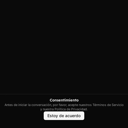
Poligono Industrial de Marratxi,
Política de
privacidad
Illes Balears
Política de cookies
contacto@artextrading.com
Condiciones de
Horario de
Compra
contacto:
Mapa del sitio
Lunes a Jueves de
8h a 16h
Viernes de 8h a
13h
Síguenos
Consentimiento
Antes de iniciar la conversación, por favor, acepte nuestros Términos de Servicio
y nuestra Política de Privacidad.
Estoy de acuerdo