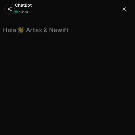
ChatBot
En línea
Hola
Artex & Newift
0
¿En qué puedo ayudarte?
Inicio
ELECTRONICA
accesorios electronica
Funda
Estanca Universal para Móvil
Funda Estanca Universal para
Móvil