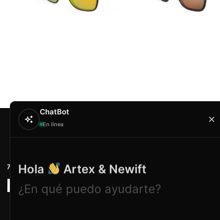
ChatBot
En línea
Contacto
Hola
Artex & Newift
Carrer Conradors, 
¿En qué puedo ayudarte?
Poligono Industrial 
Illes Balears