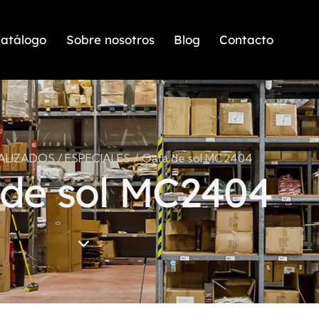
atálogo
Sobre nosotros
Blog
Contacto
LIZADOS / ESPECIALES
Gafa de sol MC2404
de sol MC2404