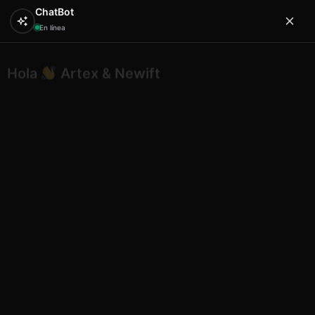
ChatBot
En línea
Hola
Artex & Newift
0
¿En qué puedo ayudarte?
Inicio
PERSONALIZADOS / ESPECIALES
Gafa de sol
mc2633 a
Gafa de sol mc2633 a