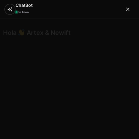
ChatBot
En línea
Hola
Artex & Newift
0
Inicio
HUCA BEACH
bisuteria huca
Huca beach
collar cristal n 101
Huca beach collar cristal n 101