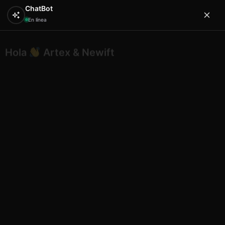
ChatBot
En línea
Hola
Artex & Newift
0
¿En qué puedo ayudarte?
Inicio
CUIDADO Y BELLEZA
cosmetica
Huca beach
espejo redondo desing 2507 mallorca
Huca beach espejo redondo
desing 2507 mallorca