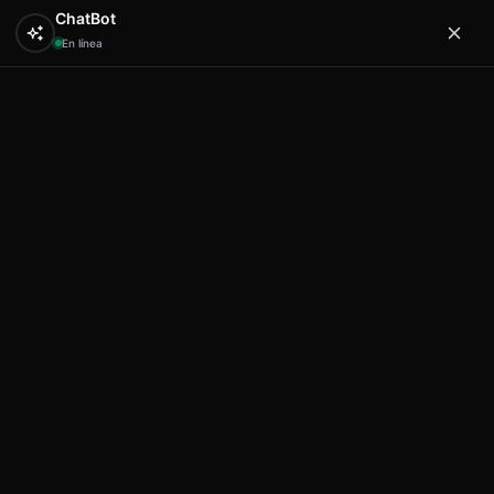
ChatBot
En línea
0
Hola
Artex & Newift
Inicio
HUCA BEACH
bisuteria huca
Huca beach
pulsera desing 17-25
Huca beach pulsera desing 17-25