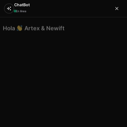
ChatBot
En línea
Hola
Artex & Newift
0
¿En qué puedo ayudarte?
Inicio
ROPA
Tops
Huca beach tirantes finos
brillante 131 color N4 turquesa Talla L-XL
Huca beach tirantes finos
brillante 131 color N4 turquesa
Talla L-XL