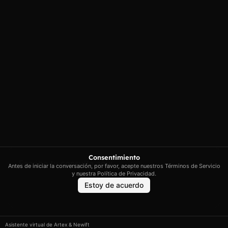
Illes Balears
Política de cookies
contacto@artextrading.com
Condiciones de
Horario de
Compra
contacto:
Mapa del sitio
Lunes a Jueves de
8h a 16h
Viernes de 8h a
13h
Síguenos
Consentimiento
Antes de iniciar la conversación, por favor, acepte nuestros Términos de Servicio
y nuestra Política de Privacidad.
Estoy de acuerdo
Artex © 2026. Todos los derechos reservados.
Asistente virtual de Artex & Newift