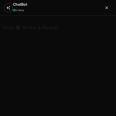
ChatBot
En línea
Hola
Artex & Newift
0
¿En qué puedo ayudarte?
Inicio
HUCA BEACH
bisuteria huca
Huca beach
tobillera desing 24-25
Huca beach tobillera desing 24-
25